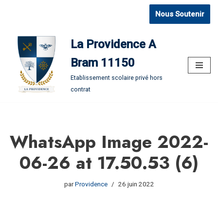
Nous Soutenir
Aller
au
La Providence A
contenu
Bram 11150
Etablissement scolaire privé hors
contrat
WhatsApp Image 2022-
06-26 at 17.50.53 (6)
par
Providence
26 juin 2022