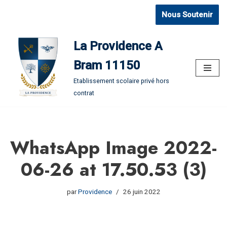
Nous Soutenir
Aller
au
La Providence A
contenu
Bram 11150
Etablissement scolaire privé hors
contrat
WhatsApp Image 2022-
06-26 at 17.50.53 (3)
par
Providence
26 juin 2022