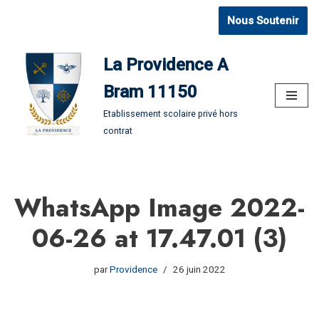
Nous Soutenir
Aller
au
La Providence A
contenu
Bram 11150
Etablissement scolaire privé hors
contrat
WhatsApp Image 2022-
06-26 at 17.47.01 (3)
par
Providence
26 juin 2022