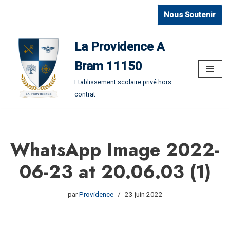
Nous Soutenir
Aller
au
La Providence A
contenu
Bram 11150
Etablissement scolaire privé hors
contrat
WhatsApp Image 2022-
06-23 at 20.06.03 (1)
par
Providence
23 juin 2022