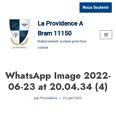
Nous Soutenir
Aller
au
La Providence A
contenu
Bram 11150
Etablissement scolaire privé hors
contrat
WhatsApp Image 2022-
06-23 at 20.04.34 (4)
par
Providence
23 juin 2022