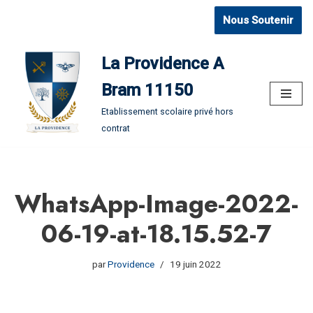
Nous Soutenir
Aller
au
La Providence A
contenu
Bram 11150
Etablissement scolaire privé hors
contrat
WhatsApp-Image-2022-
06-19-at-18.15.52-7
par
Providence
19 juin 2022