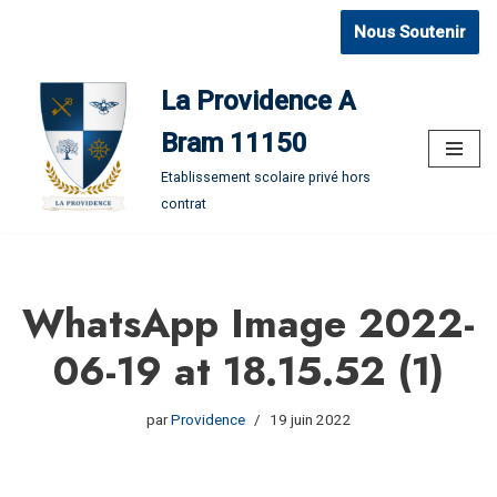
Nous Soutenir
Aller
au
La Providence A
contenu
Bram 11150
Etablissement scolaire privé hors
contrat
WhatsApp Image 2022-
06-19 at 18.15.52 (1)
par
Providence
19 juin 2022