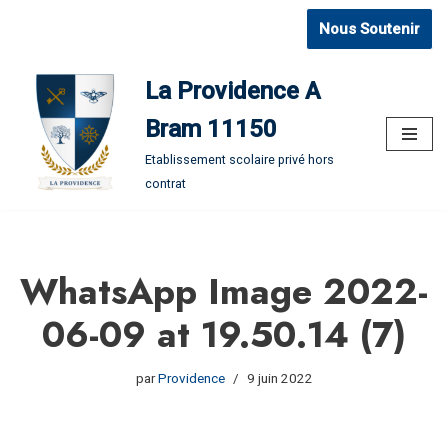
Nous Soutenir
Aller
au
La Providence A
contenu
Bram 11150
Etablissement scolaire privé hors
contrat
WhatsApp Image 2022-
06-09 at 19.50.14 (7)
par
Providence
9 juin 2022