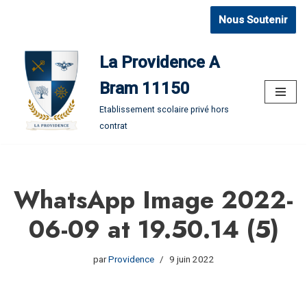
Nous Soutenir
Aller
au
La Providence A
contenu
Bram 11150
Etablissement scolaire privé hors
contrat
WhatsApp Image 2022-
06-09 at 19.50.14 (5)
par
Providence
9 juin 2022