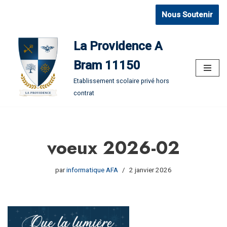
Nous Soutenir
Aller
au
La Providence A
contenu
Bram 11150
Etablissement scolaire privé hors
contrat
voeux 2026-02
par
informatique AFA
2 janvier 2026