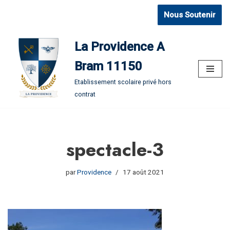
Nous Soutenir
Aller
au
La Providence A
contenu
Bram 11150
Etablissement scolaire privé hors
contrat
spectacle-3
par
Providence
17 août 2021