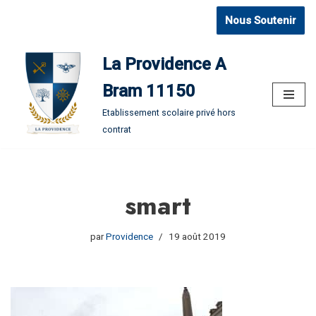
Nous Soutenir
Aller
au
La Providence A
contenu
Bram 11150
Etablissement scolaire privé hors
contrat
smart
par
Providence
19 août 2019