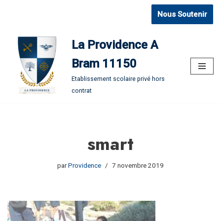
Nous Soutenir
Aller
au
La Providence A
contenu
Bram 11150
Etablissement scolaire privé hors
contrat
smart
par
Providence
7 novembre 2019