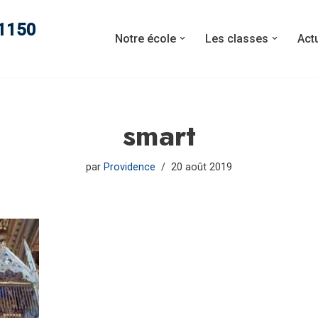
11150
Notre école
Les classes
Act
smart
par
Providence
20 août 2019