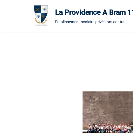
La Providence A Bram 
Aller
Etablissement scolaire privé hors contrat
au
contenu