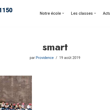
11150
Notre école
Les classes
Act
smart
par
Providence
19 août 2019