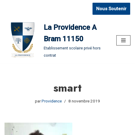
Nous Soutenir
Aller
au
La Providence A
contenu
Bram 11150
Etablissement scolaire privé hors
contrat
smart
par
Providence
8 novembre 2019