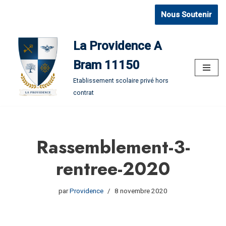
Nous Soutenir
Aller
au
La Providence A
contenu
Bram 11150
Etablissement scolaire privé hors
contrat
Rassemblement-3-
rentree-2020
par
Providence
8 novembre 2020