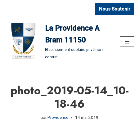
Nous Soutenir
Aller
au
La Providence A
contenu
Bram 11150
Etablissement scolaire privé hors
contrat
photo_2019-05-14_10-
18-46
par
Providence
14 mai 2019