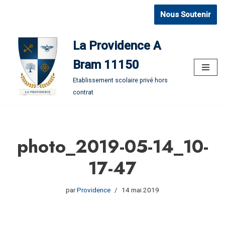
Nous Soutenir
Aller
au
La Providence A
contenu
Bram 11150
Etablissement scolaire privé hors
contrat
photo_2019-05-14_10-
17-47
par
Providence
14 mai 2019