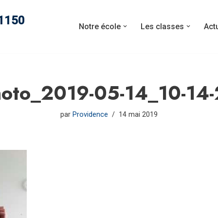
11150
Notre école
Les classes
Act
oto_2019-05-14_10-14
par
Providence
14 mai 2019