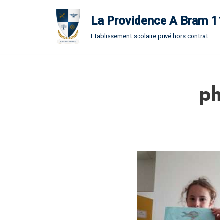
La Providence A Bram 
Aller
Etablissement scolaire privé hors contrat
au
contenu
ph