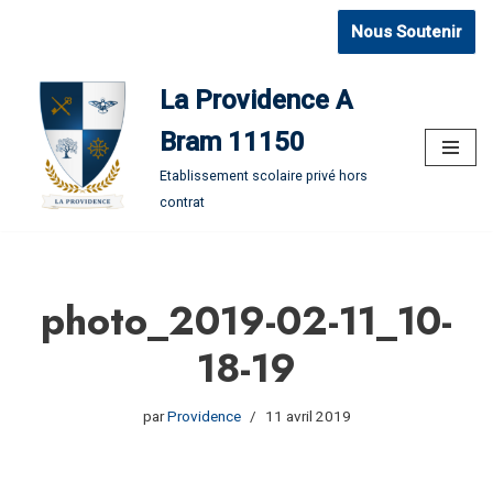
Nous Soutenir
Aller
au
La Providence A
contenu
Bram 11150
Etablissement scolaire privé hors
contrat
photo_2019-02-11_10-
18-19
par
Providence
11 avril 2019