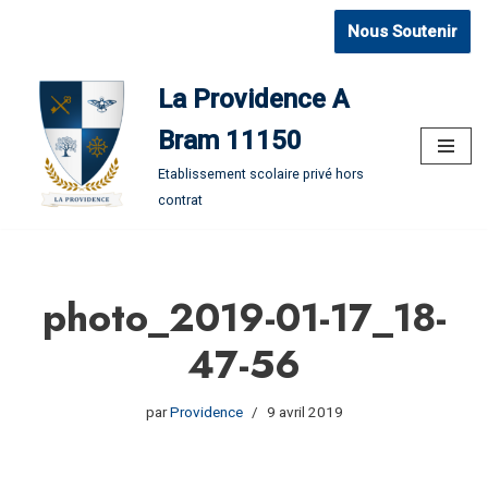
Nous Soutenir
Aller
au
La Providence A
contenu
Bram 11150
Etablissement scolaire privé hors
contrat
photo_2019-01-17_18-
47-56
par
Providence
9 avril 2019