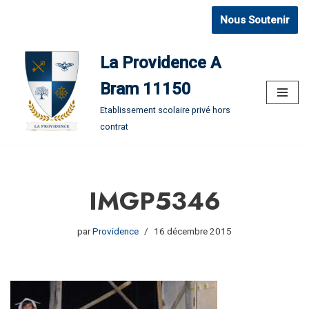
Nous Soutenir
Aller
au
La Providence A
contenu
Bram 11150
Etablissement scolaire privé hors
contrat
IMGP5346
par
Providence
16 décembre 2015