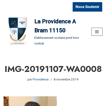
Nous Soutenir
Aller
au
La Providence A
contenu
Bram 11150
Etablissement scolaire privé hors
contrat
IMG-20191107-WA0008
par
Providence
8 novembre 2019