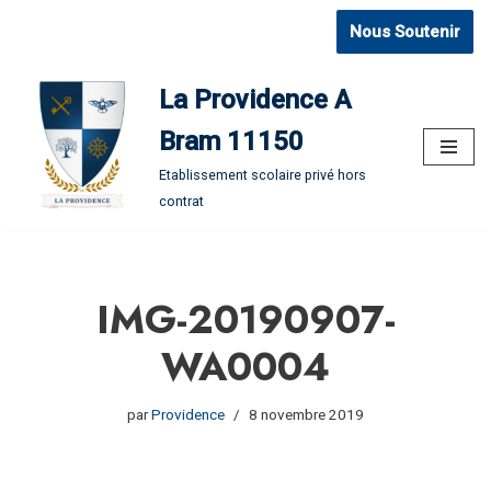
Nous Soutenir
Aller
au
La Providence A
contenu
Bram 11150
Etablissement scolaire privé hors
contrat
IMG-20190907-
WA0004
par
Providence
8 novembre 2019