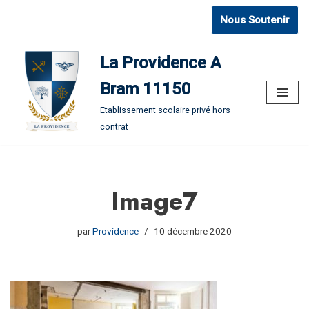
Nous Soutenir
Aller
au
La Providence A
contenu
Bram 11150
Etablissement scolaire privé hors
contrat
Image7
par
Providence
10 décembre 2020