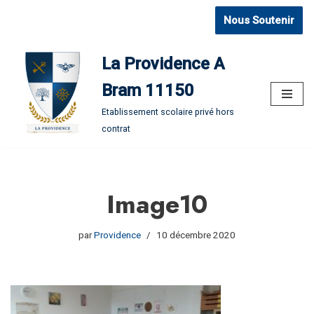
Nous Soutenir
Aller
au
La Providence A
contenu
Bram 11150
Etablissement scolaire privé hors
contrat
Image10
par
Providence
10 décembre 2020