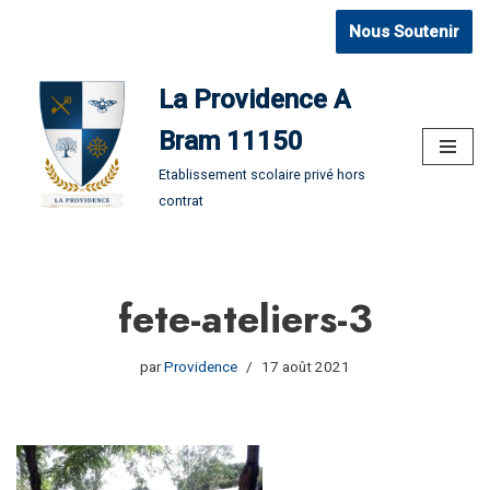
Nous Soutenir
Aller
au
La Providence A
contenu
Bram 11150
Etablissement scolaire privé hors
contrat
fete-ateliers-3
par
Providence
17 août 2021