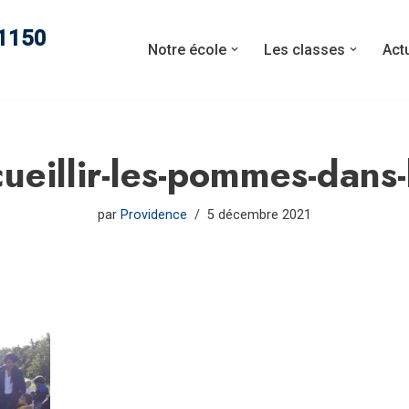
11150
Notre école
Les classes
Act
cueillir-les-pommes-dans-
par
Providence
5 décembre 2021