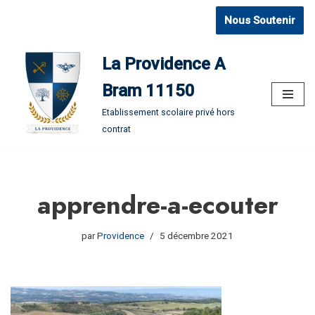
Nous Soutenir
Aller
au
La Providence A
contenu
Bram 11150
Etablissement scolaire privé hors
contrat
apprendre-a-ecouter
par
Providence
5 décembre 2021