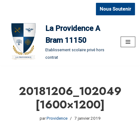
Nous Soutenir
Aller
au
La Providence A
contenu
Bram 11150
Etablissement scolaire privé hors
contrat
20181206_102049
[1600×1200]
par
Providence
7 janvier 2019