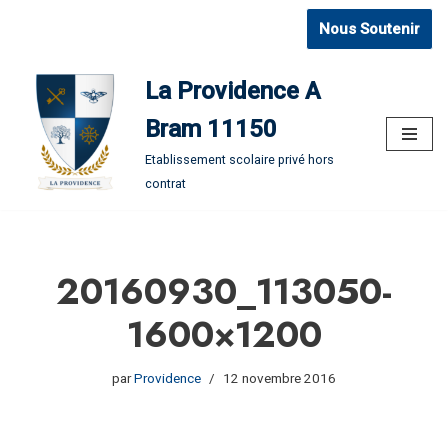
Nous Soutenir
Aller
au
La Providence A
contenu
Bram 11150
Etablissement scolaire privé hors
contrat
20160930_113050-
1600×1200
par
Providence
12 novembre 2016