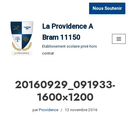
Nous Soutenir
Aller
au
La Providence A
contenu
Bram 11150
Etablissement scolaire privé hors
contrat
20160929_091933-
1600×1200
par
Providence
12 novembre 2016